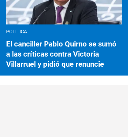
POLÍTICA
El canciller Pablo Quirno se sumó
a las críticas contra Victoria
Villarruel y pidió que renuncie