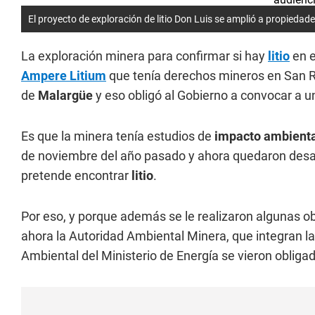
El proyecto de exploración de litio Don Luis se amplió a propieda
La exploración minera para confirmar si hay
litio
en 
Ampere Litium
que tenía derechos mineros en San R
de
Malargüe
y eso obligó al Gobierno a convocar a u
Es que la minera tenía estudios de
impacto ambient
de noviembre del año pasado y ahora quedaron desact
pretende encontrar
litio
.
Por eso, y porque además se le realizaron algunas 
ahora la Autoridad Ambiental Minera, que integran la 
Ambiental del Ministerio de Energía se vieron obliga