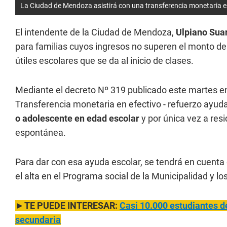
La Ciudad de Mendoza asistirá con una transferencia monetaria en
El intendente de la Ciudad de Mendoza,
Ulpiano Sua
para familias cuyos ingresos no superen el monto de l
útiles escolares que se da al inicio de clases.
Mediante el decreto Nº 319 publicado este martes en 
Transferencia monetaria en efectivo - refuerzo ayud
o adolescente en edad escolar
y por única vez a re
espontánea.
Para dar con esa ayuda escolar, se tendrá en cuenta 
el alta en el Programa social de la Municipalidad y lo
►TE PUEDE INTERESAR:
Casi 10.000 estudiantes d
secundaria