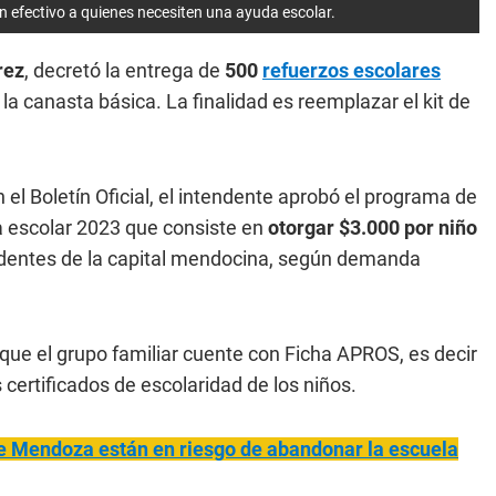
 efectivo a quienes necesiten una ayuda escolar.
rez
, decretó la entrega de
500
refuerzos escolares
a canasta básica. La finalidad es reemplazar el kit de
el Boletín Oficial, el intendente aprobó el programa de
a escolar 2023 que consiste en
otorgar $3.000 por niño
sidentes de la capital mendocina, según demanda
que el grupo familiar cuente con Ficha APROS, es decir
s certificados de escolaridad de los niños.
e Mendoza están en riesgo de abandonar la escuela