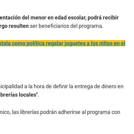
entación del menor en edad escolar, podrá recibir
rgo resulten
ser beneficiarios del programa.
stala como política regalar juguetes a los niños en el
cipalidad a la hora de definir la entrega de dinero en
ibrerías locales"
.
ico, las librerías podrán adherirse al programa con