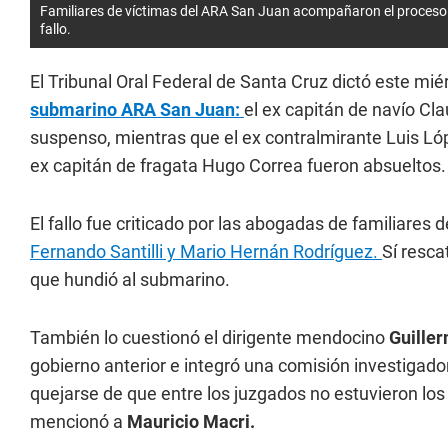
Familiares de víctimas del ARA San Juan acompañaron el proceso 
fallo.
El Tribunal Oral Federal de Santa Cruz dictó este miér
submarino ARA San Juan:
el ex capitán de navío Cl
suspenso, mientras que el ex contralmirante Luis Ló
ex capitán de fragata Hugo Correa fueron absueltos.
El fallo fue criticado por las abogadas de familiares d
Fernando Santilli y Mario Hernán Rodríguez.
Sí resca
que hundió al submarino.
También lo cuestionó el dirigente mendocino
Guille
gobierno anterior e integró una comisión investigadora.
quejarse de que entre los juzgados no estuvieron los
mencionó a
Mauricio Macri.