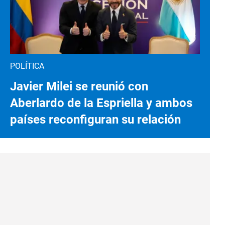
POLÍTICA
Javier Milei se reunió con
Aberlardo de la Espriella y ambos
países reconfiguran su relación