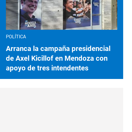
POLÍTICA
Arranca la campaña presidencial
de Axel Kicillof en Mendoza con
apoyo de tres intendentes