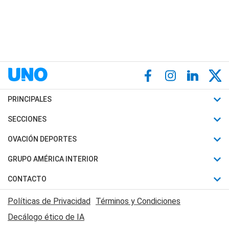
PRINCIPALES
Últimas Noticias
SECCIONES
Política
Horóscopo
OVACIÓN DEPORTES
Sociedad
Motores
Fútbol
GRUPO AMÉRICA INTERIOR
Policiales
Recetas
Mundial
Canal 7 en Vivo
CONTACTO
Judiciales
Trucos caseros
Automovilismo
Radio Nihuil
Acerca de Nosotros
Economia
Políticas de Privacidad
Términos y Condiciones
Series y Películas
Rugby
FM UNA
Contactanos
Decálogo ético de IA
Edictos y Solicitadas
Tenis
Radio Brava