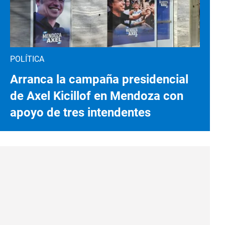
POLÍTICA
Arranca la campaña presidencial
de Axel Kicillof en Mendoza con
apoyo de tres intendentes