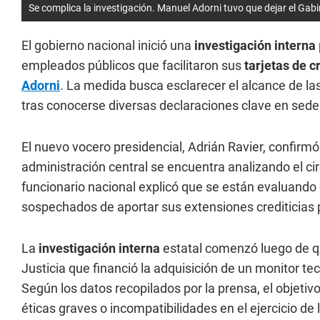
Se complica la investigación. Manuel Adorni tuvo que dejar el Gabi
El gobierno nacional inició una
investigación interna
empleados públicos que facilitaron sus
tarjetas de c
Adorni
. La medida busca esclarecer el alcance de la
tras conocerse diversas declaraciones clave en sede j
El nuevo vocero presidencial, Adrián Ravier, confirm
administración central se encuentra analizando el cir
funcionario nacional explicó que se están evaluand
sospechados de aportar sus extensiones crediticias
La
investigación interna
estatal comenzó luego de q
Justicia que financió la adquisición de un monitor t
Según los datos recopilados por la prensa, el objetivo
éticas graves o incompatibilidades en el ejercicio de 