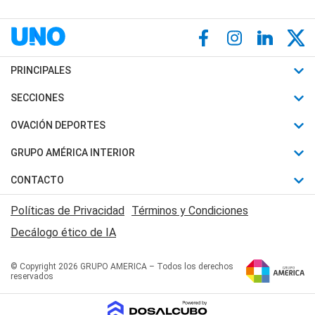
PRINCIPALES
Últimas Noticias
SECCIONES
Política
Horóscopo
OVACIÓN DEPORTES
Sociedad
Motores
Fútbol
GRUPO AMÉRICA INTERIOR
Policiales
Recetas
Mundial
Canal 7 en Vivo
CONTACTO
Judiciales
Trucos caseros
Automovilismo
Radio Nihuil
Acerca de Nosotros
Economia
Políticas de Privacidad
Términos y Condiciones
Series y Películas
Rugby
FM UNA
Contactanos
Decálogo ético de IA
Edictos y Solicitadas
Tenis
Radio Brava
Newsletter
Básquet
© Copyright 2026 GRUPO AMERICA – Todos los derechos
San Juan 8
reservados
Boxeo
Fuera de Juego