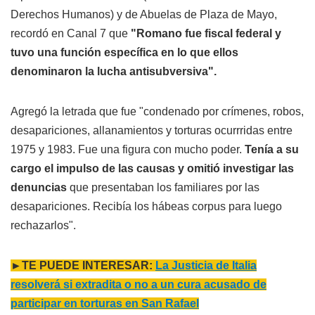
Derechos Humanos) y de Abuelas de Plaza de Mayo,
recordó en Canal 7 que
"Romano fue fiscal federal y
tuvo una función específica en lo que ellos
denominaron la lucha antisubversiva".
Agregó la letrada que fue "condenado por crímenes, robos,
desapariciones, allanamientos y torturas ocurrridas entre
1975 y 1983. Fue una figura con mucho poder.
Tenía a su
cargo el impulso de las causas y omitió investigar las
denuncias
que presentaban los familiares por las
desapariciones. Recibía los hábeas corpus para luego
rechazarlos".
►TE PUEDE INTERESAR:
La Justicia de Italia
resolverá si extradita o no a un cura acusado de
participar en torturas en San Rafael