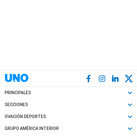
PRINCIPALES
Últimas Noticias
SECCIONES
Política
Horóscopo
OVACIÓN DEPORTES
Sociedad
Motores
Fútbol
GRUPO AMÉRICA INTERIOR
Policiales
Recetas