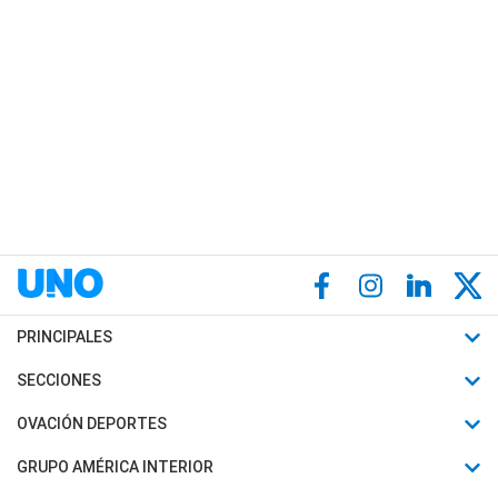
PRINCIPALES
Últimas Noticias
SECCIONES
Política
Horóscopo
OVACIÓN DEPORTES
Sociedad
Motores
Fútbol
GRUPO AMÉRICA INTERIOR
Policiales
Recetas