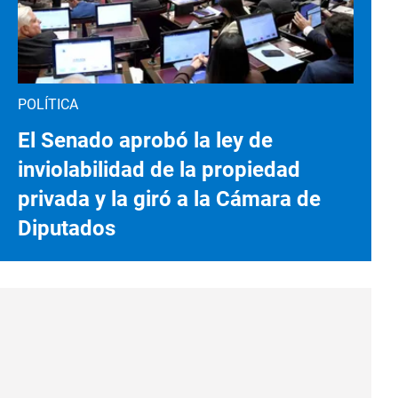
POLÍTICA
El Senado aprobó la ley de
inviolabilidad de la propiedad
privada y la giró a la Cámara de
Diputados