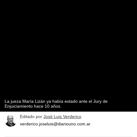
La jueza María Lizán ya había estado ante el Jury de
Enjuiciamiento hace 10 años.
Editado por
José Luis Verderico
verderico.joseluis@diariouno.com.ar