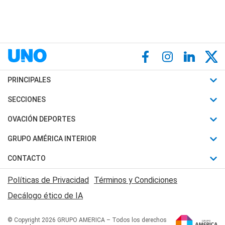
PRINCIPALES
Últimas Noticias
SECCIONES
Política
Horóscopo
OVACIÓN DEPORTES
Sociedad
Motores
Fútbol
GRUPO AMÉRICA INTERIOR
Policiales
Recetas
Mundial
Canal 7 en Vivo
CONTACTO
Judiciales
Trucos caseros
Automovilismo
Radio Nihuil
Acerca de Nosotros
Economia
Políticas de Privacidad
Términos y Condiciones
Series y Películas
Rugby
FM UNA
Contactanos
Decálogo ético de IA
Edictos y Solicitadas
Tenis
Radio Brava
Newsletter
Básquet
© Copyright 2026 GRUPO AMERICA – Todos los derechos
San Juan 8