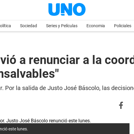
olítica
Sociedad
Series y Películas
Economia
Policiales
ió a renunciar a la coor
insalvables"
ar. Por la salida de Justo José Báscolo, las decis
nció este lunes.