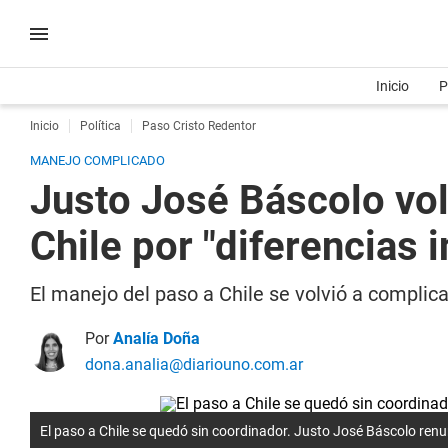
Inicio
P
Inicio
Política
Paso Cristo Redentor
MANEJO COMPLICADO
Justo José Báscolo volv
Chile por "diferencias 
El manejo del paso a Chile se volvió a complic
Por
Analía Doña
dona.analia@diariouno.com.ar
El paso a Chile se quedó sin coordinador. Justo José Báscolo renu