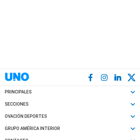
PRINCIPALES
Últimas Noticias
SECCIONES
Política
Horóscopo
OVACIÓN DEPORTES
Sociedad
Motores
Fútbol
GRUPO AMÉRICA INTERIOR
Policiales
Recetas
Mundial