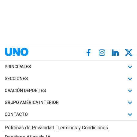
PRINCIPALES
Últimas Noticias
SECCIONES
Política
Horóscopo
OVACIÓN DEPORTES
Sociedad
Motores
Fútbol
GRUPO AMÉRICA INTERIOR
Policiales
Recetas
Mundial
Canal 7 en Vivo
CONTACTO
Judiciales
Trucos caseros
Automovilismo
Radio Nihuil
Acerca de Nosotros
Economia
Políticas de Privacidad
Términos y Condiciones
Series y Películas
Rugby
FM UNA
Contactanos