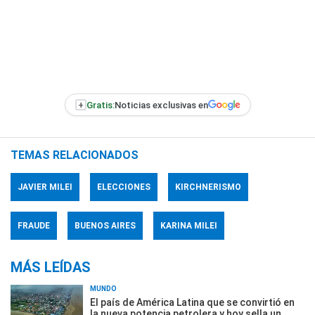
+
Gratis:
Noticias exclusivas en
TEMAS RELACIONADOS
JAVIER MILEI
ELECCIONES
KIRCHNERISMO
FRAUDE
BUENOS AIRES
KARINA MILEI
MÁS LEÍDAS
MUNDO
El país de América Latina que se convirtió en
la nueva potencia petrolera y hoy sella un