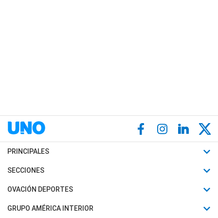
PRINCIPALES
Últimas Noticias
SECCIONES
Política
Horóscopo
OVACIÓN DEPORTES
Sociedad
Motores
Fútbol
GRUPO AMÉRICA INTERIOR
Policiales