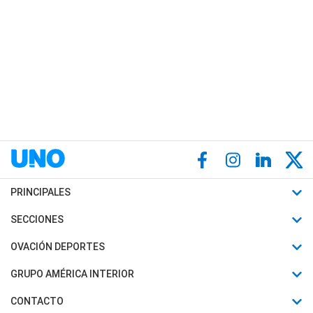
PRINCIPALES
Últimas Noticias
SECCIONES
Política
Horóscopo
OVACIÓN DEPORTES
Sociedad
Motores
Fútbol
GRUPO AMÉRICA INTERIOR
Policiales
Recetas
Mundial
Canal 7 en Vivo
CONTACTO
Judiciales