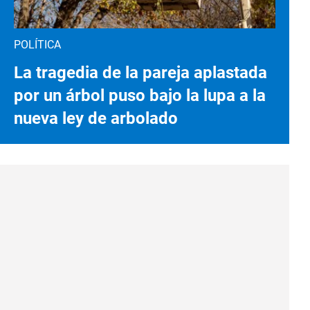
POLÍTICA
La tragedia de la pareja aplastada
por un árbol puso bajo la lupa a la
nueva ley de arbolado