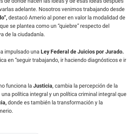
s de donde nacen las ideas y de esas ideas después
levarlas adelante. Nosotros venimos trabajando desde
do”,
destacó Amerio al poner en valor la modalidad de
 y que se plantea como un “quiebre” respecto del
va de la ciudadanía.
 ha impulsado una
Ley Federal de Juicios por Jurado.
ica en “seguir trabajando, ir haciendo diagnósticos e ir
mo funciona la
Justicia
, cambia la percepción de la
na política integral y un política criminal integral que
ia,
donde es también la transformación y la
merio.