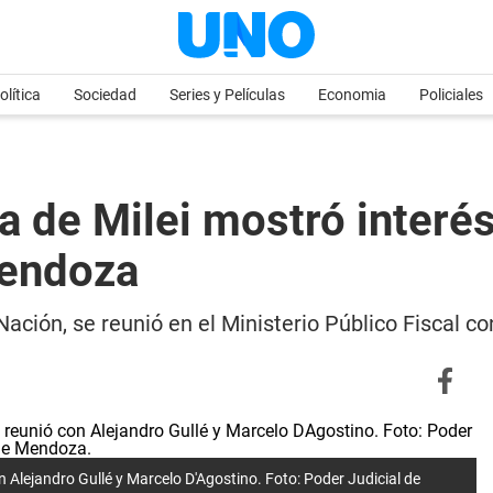
olítica
Sociedad
Series y Películas
Economia
Policiales
ia de Milei mostró interé
Mendoza
Nación, se reunió en el Ministerio Público Fiscal c
n Alejandro Gullé y Marcelo D'Agostino. Foto: Poder Judicial de