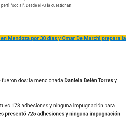
rfil "social". Desde el PJ la cuestionan.
do en Mendoza por 30 días y Omar De Marchi prepara la
vo fueron dos: la mencionada
Daniela Belén Torres
y
obtuvo 173 adhesiones y ninguna impugnación para
es presentó 725 adhesiones y ninguna impugnación