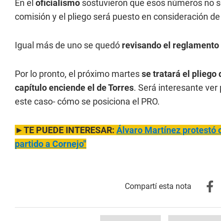
En el
oficialismo
sostuvieron que esos números no so
comisión y el pliego será puesto en consideración de
Igual más de uno se quedó
revisando el reglamento
Por lo pronto, el próximo martes
se tratará el plieg
capítulo enciende el de Torres
. Será interesante ver
este caso- cómo se posiciona el PRO.
►TE PUEDE INTERESAR:
Álvaro Martínez protestó c
partido a Cornejo"