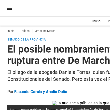
Inicio
P
Inicio
Política
Omar De Marchi
SENADO DE LA PROVINCIA
El posible nombramient
ruptura entre De Marchi
El pliego de la abogada Daniela Torres, quien f
Constitucionales del Senado. Pero esta vez el 
Por
Facundo García y Analía Doña
La audiencia pública en la que se analizó la postulación de Torres.