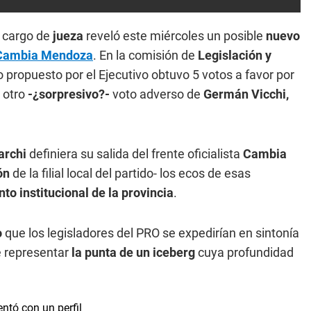
 cargo de
jueza
reveló este miércoles un posible
nuevo
Cambia Mendoza
. En la comisión de
Legislación y
o propuesto por el Ejecutivo obtuvo 5 votos a favor por
y otro
-¿sorpresivo?-
voto adverso de
Germán Vicchi,
archi
definiera su salida del frente oficialista
Cambia
ión
de la filial local del partido- los ecos de esas
o institucional de la provincia
.
o
que los legisladores del PRO se expedirían en sintonía
e representar
la punta de un iceberg
cuya profundidad