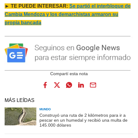
► TE PUEDE INTERESAR:
Se partió el interbloque de
Cambia Mendoza y los demarchistas armaron su
propia bancada
MÁS LEÍDAS
MUNDO
Construyó una ruta de 2 kilómetros para ir a
pescar en un humedal y recibió una multa de
145.000 dólares