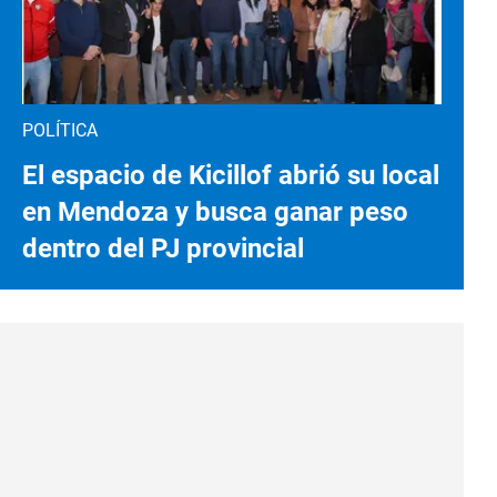
POLÍTICA
El espacio de Kicillof abrió su local
en Mendoza y busca ganar peso
dentro del PJ provincial