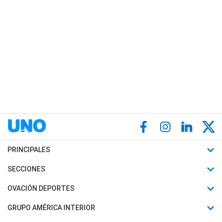
PRINCIPALES
Últimas Noticias
SECCIONES
Política
Horóscopo
OVACIÓN DEPORTES
Sociedad
Motores
Fútbol
GRUPO AMÉRICA INTERIOR
Policiales
Recetas