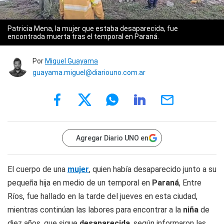
Patricia Mena, la mujer que estaba desaparecida, fue
encontrada muerta tras el temporal en Paraná.
Por
Miguel Guayama
guayama.miguel@diariouno.com.ar
Agregar Diario UNO en
El cuerpo de una
mujer
, quien había desaparecido junto a su
pequeña hija en medio de un temporal en
Paraná
, Entre
Ríos, fue hallado en la tarde del jueves en esta ciudad,
mientras continúan las labores para encontrar a la
niña
de
diez años, que sigue
desaparecida
, según informaron las