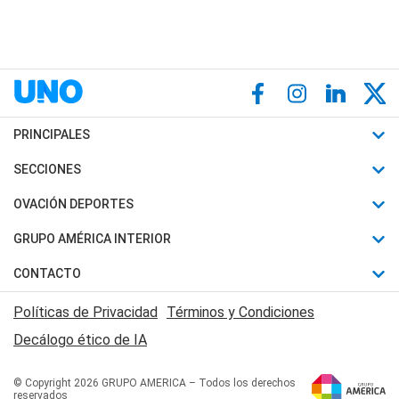
PRINCIPALES
Últimas Noticias
SECCIONES
Política
Horóscopo
OVACIÓN DEPORTES
Sociedad
Motores
Fútbol
GRUPO AMÉRICA INTERIOR
Policiales
Recetas
Mundial
Canal 7 en Vivo
CONTACTO
Judiciales
Trucos caseros
Automovilismo
Radio Nihuil
Acerca de Nosotros
Economia
Políticas de Privacidad
Términos y Condiciones
Series y Películas
Rugby
FM UNA
Contactanos
Decálogo ético de IA
Edictos y Solicitadas
Tenis
Radio Brava
Newsletter
Básquet
© Copyright 2026 GRUPO AMERICA – Todos los derechos
San Juan 8
reservados