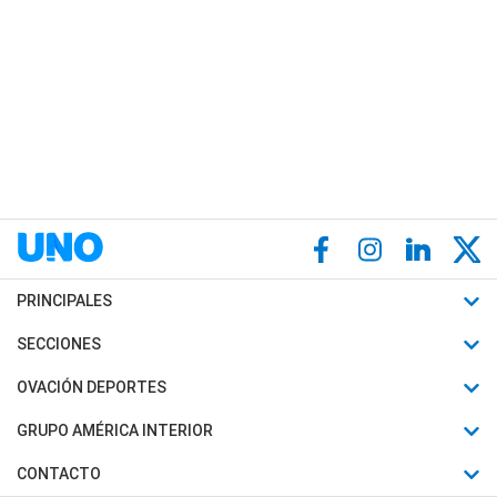
PRINCIPALES
Últimas Noticias
SECCIONES
Política
Horóscopo
OVACIÓN DEPORTES
Sociedad
Motores
Fútbol
GRUPO AMÉRICA INTERIOR
Policiales
Recetas
Mundial
Canal 7 en Vivo
CONTACTO
Judiciales
Trucos caseros