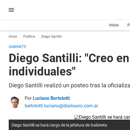
Inicio
P
Inicio
Política
Diego Santilli
GABINETE
Diego Santilli: "Creo e
individuales"
Diego Santilli realizó un posteo tras la oficial
Por
Luciano Bertolotti
bertolotti.luciano@diariouno.com.ar
Diego Santilli se hará cargo de la jefatura de Gabinete.