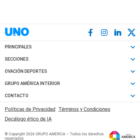
PRINCIPALES
Últimas Noticias
SECCIONES
Política
Horóscopo
OVACIÓN DEPORTES
Sociedad
Motores
Fútbol
GRUPO AMÉRICA INTERIOR
Policiales
Recetas
Mundial
Canal 7 en Vivo
CONTACTO
Judiciales
Trucos caseros
Automovilismo
Radio Nihuil
Acerca de Nosotros
Economia
Políticas de Privacidad
Términos y Condiciones
Series y Películas
Rugby
FM UNA
Contactanos
Decálogo ético de IA
Edictos y Solicitadas
Tenis
Radio Brava
Newsletter
Básquet
© Copyright 2026 GRUPO AMERICA – Todos los derechos
San Juan 8
reservados