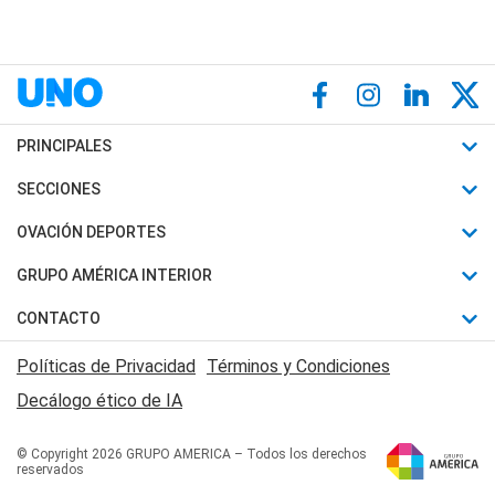
PRINCIPALES
Últimas Noticias
SECCIONES
Política
Horóscopo
OVACIÓN DEPORTES
Sociedad
Motores
Fútbol
GRUPO AMÉRICA INTERIOR
Policiales
Recetas
Mundial
Canal 7 en Vivo
CONTACTO
Judiciales
Trucos caseros
Automovilismo
Radio Nihuil
Acerca de Nosotros
Economia
Políticas de Privacidad
Términos y Condiciones
Series y Películas
Rugby
FM UNA
Contactanos
Decálogo ético de IA
Edictos y Solicitadas
Tenis
Radio Brava
Newsletter
Básquet
© Copyright 2026 GRUPO AMERICA – Todos los derechos
San Juan 8
reservados
Boxeo