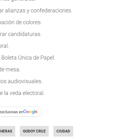
ar alianzas y confederaciones.
nación de colores.
trar candidaturas.
ral.
a Boleta Única de Papel.
 de mesa.
ios audiovisuales.
 la veda electoral.
exclusivas en
 HERAS
GODOY CRUZ
CIUDAD