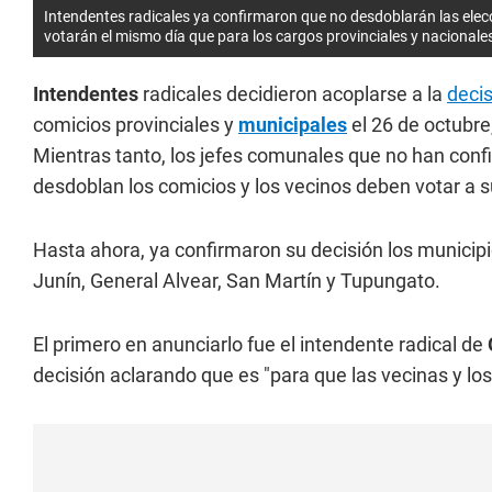
Intendentes radicales ya confirmaron que no desdoblarán las elecc
votarán el mismo día que para los cargos provinciales y nacionale
Intendentes
radicales decidieron acoplarse a la
deci
comicios provinciales y
municipales
el 26 de octubre
Mientras tanto, los jefes comunales que no han confi
desdoblan los comicios y los vecinos deben votar a su
Hasta ahora, ya confirmaron su decisión los municip
Junín, General Alvear, San Martín y Tupungato.
El primero en anunciarlo fue el intendente radical de
decisión aclarando que es "para que las vecinas y los