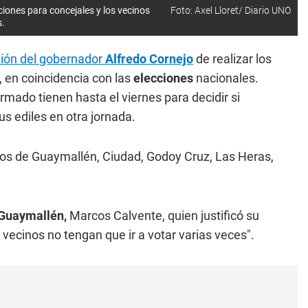
iones para concejales y los vecinos
Foto: Axel Lloret/ Diario UNO
s.
sión del gobernador
Alfredo Cornejo
de realizar los
, en coincidencia con las
elecciones
nacionales.
rmado tienen hasta el viernes para decidir si
s ediles en otra jornada.
ios de Guaymallén, Ciudad, Godoy Cruz, Las Heras,
Guaymallén,
Marcos Calvente, quien justificó su
 vecinos no tengan que ir a votar varias veces".