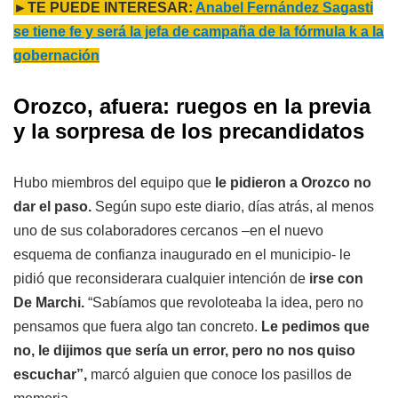
►TE PUEDE INTERESAR:
Anabel Fernández Sagasti
se tiene fe y será la jefa de campaña de la fórmula k a la
gobernación
Orozco, afuera: ruegos en la previa
y la sorpresa de los precandidatos
Hubo miembros del equipo que
le pidieron a Orozco no
dar el paso.
Según supo este diario, días atrás, al menos
uno de sus colaboradores cercanos –en el nuevo
esquema de confianza inaugurado en el municipio- le
pidió que reconsiderara cualquier intención de
irse con
De Marchi.
“Sabíamos que revoloteaba la idea, pero no
pensamos que fuera algo tan concreto.
Le pedimos que
no, le dijimos que sería un error, pero no nos quiso
escuchar”,
marcó alguien que conoce los pasillos de