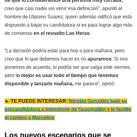
de que lo consideramos una persona muy cerrada,
creo que casi nadie vio venir esa definición”, apuntó el
hombre de Ulpiano Suarez, quien además ratificó que está
dispuesto a bajar su candidatura si es para lograr algo más
de consenso
en el revuelto Las Heras.
“La decisión podría estar para hoy o para mañana, pero
creo que lo que debemos hacer es no
apurarnos
. Si nos
ponemos de acuerdo, sí podría ser que salga este viernes,
pero l
o mejor es usar todo el tiempo que tenemos
disponible y lanzarlo mañana,
me parece”, opinó.
► TE PUEDE INTERESAR:
Nicolás González bajó su
precandidatura a intendente de Guaymallén y le facilitó
el camino a Marcelino
Los nuevos escenarios que se