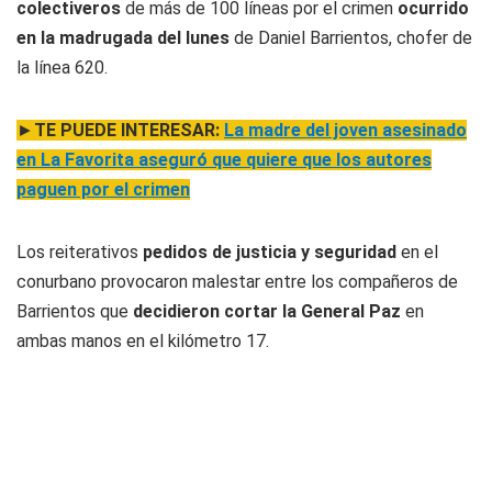
colectiveros
de más de 100 líneas por el crimen
ocurrido
en la madrugada del lunes
de Daniel Barrientos, chofer de
la línea 620.
►
TE PUEDE INTERESAR:
La madre del joven asesinado
en La Favorita aseguró que quiere que los autores
paguen por el crimen
Los reiterativos
pedidos de justicia y seguridad
en el
conurbano provocaron malestar entre los compañeros de
Barrientos que
decidieron cortar la General Paz
en
ambas manos en el kilómetro 17.