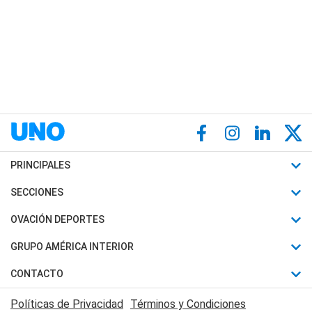
PRINCIPALES
Últimas Noticias
SECCIONES
Política
Horóscopo
OVACIÓN DEPORTES
Sociedad
Motores
Fútbol
GRUPO AMÉRICA INTERIOR
Policiales
Recetas
Mundial
Canal 7 en Vivo
CONTACTO
Judiciales
Trucos caseros
Automovilismo
Radio Nihuil
Acerca de Nosotros
Economia
Políticas de Privacidad
Términos y Condiciones
Series y Películas