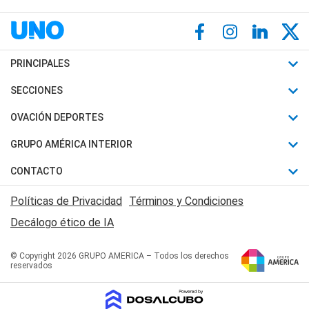
PRINCIPALES
Últimas Noticias
SECCIONES
Política
Horóscopo
OVACIÓN DEPORTES
Sociedad
Motores
Fútbol
GRUPO AMÉRICA INTERIOR
Policiales
Recetas
Mundial
Canal 7 en Vivo
CONTACTO
Judiciales
Trucos caseros
Automovilismo
Radio Nihuil
Acerca de Nosotros
Economia
Políticas de Privacidad
Términos y Condiciones
Series y Películas
Rugby
FM UNA
Contactanos
Decálogo ético de IA
Edictos y Solicitadas
Tenis
Radio Brava
Newsletter
Básquet
© Copyright 2026 GRUPO AMERICA – Todos los derechos
San Juan 8
reservados
Boxeo
Fuera de Juego