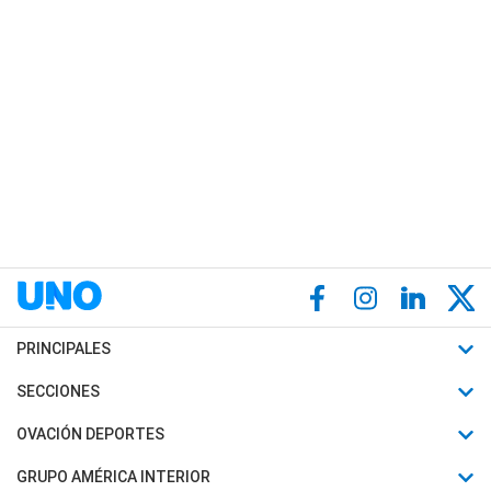
PRINCIPALES
Últimas Noticias
SECCIONES
Política
Horóscopo
OVACIÓN DEPORTES
Sociedad
Motores
Fútbol
GRUPO AMÉRICA INTERIOR