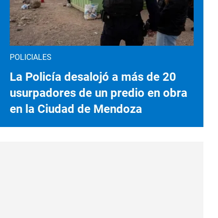
POLICIALES
La Policía desalojó a más de 20
usurpadores de un predio en obra
en la Ciudad de Mendoza