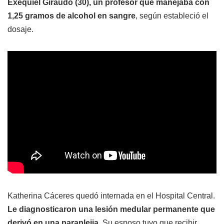
Exequiel Giraudo (30), un profesor que manejaba con
1,25 gramos de alcohol en sangre
, según estableció el
dosaje.
Katherina Cáceres quedó internada en el Hospital Central.
Le diagnosticaron una lesión medular permanente que
derivó en una paraplejia.
Su esposo tuvo que recibir