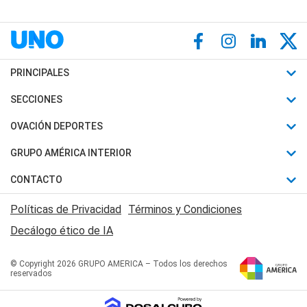
PRINCIPALES
Últimas Noticias
SECCIONES
Política
Horóscopo
OVACIÓN DEPORTES
Sociedad
Motores
Fútbol
GRUPO AMÉRICA INTERIOR
Policiales
Recetas
Mundial
Canal 7 en Vivo
CONTACTO
Judiciales
Trucos caseros
Automovilismo
Radio Nihuil
Acerca de Nosotros
Economia
Políticas de Privacidad
Términos y Condiciones
Series y Películas
Rugby
FM UNA
Contactanos
Decálogo ético de IA
Edictos y Solicitadas
Tenis
Radio Brava
Newsletter
Básquet
© Copyright 2026 GRUPO AMERICA – Todos los derechos
San Juan 8
reservados
Boxeo
Fuera de Juego