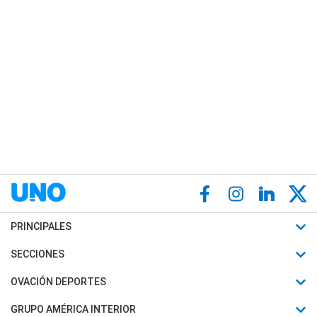
PRINCIPALES
Últimas Noticias
SECCIONES
Política
Horóscopo
OVACIÓN DEPORTES
Sociedad
Motores
Fútbol
GRUPO AMÉRICA INTERIOR