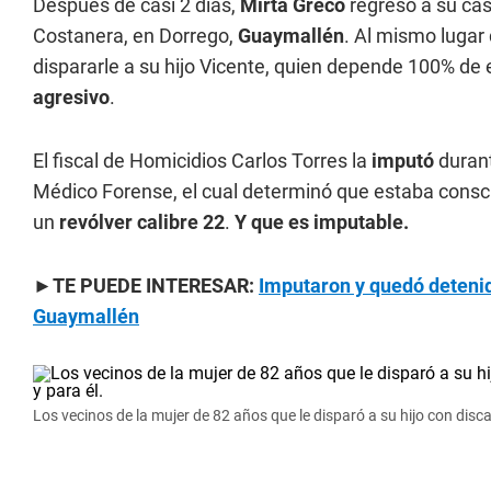
Después de casi 2 días,
Mirta Greco
regresó a su cas
Costanera, en Dorrego,
Guaymallén
. Al mismo lugar
dispararle a su hijo Vicente, quien depende 100% de e
agresivo
.
El fiscal de Homicidios Carlos Torres la
imputó
durant
Médico Forense, el cual determinó que estaba conscie
un
revólver calibre 22
.
Y que es imputable.
►
TE PUEDE INTERESAR:
Imputaron y quedó detenid
Guaymallén
Los vecinos de la mujer de 82 años que le disparó a su hijo con dis