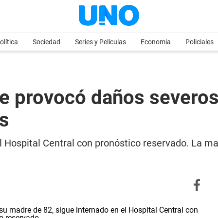
olítica
Sociedad
Series y Películas
Economia
Policiales
o le provocó daños severo
s
el Hospital Central con pronóstico reservado. La m