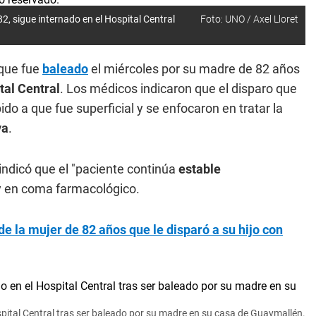
2, sigue internado en el Hospital Central
Foto: UNO / Axel Lloret
que fue
baleado
el miércoles por su madre de 82 años
tal Central
. Los médicos indicaron que el disparo que
do a que fue superficial y se enfocaron en tratar la
va
.
indicó que el "paciente continúa
estable
 y en coma farmacológico.
e la mujer de 82 años que le disparó a su hijo con
pital Central tras ser baleado por su madre en su casa de Guaymallén.