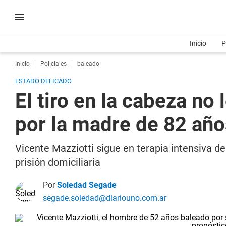
Inicio
P
Inicio
Policiales
baleado
ESTADO DELICADO
El tiro en la cabeza n
por la madre de 82 año
Vicente Mazziotti sigue en terapia intensiva d
prisión domiciliaria
Por
Soledad Segade
segade.soledad@diariouno.com.ar