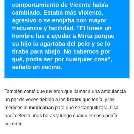
comportamiento de Vicente había
cambiado. Estaba más violento,
agresivo o se enojaba con mayor
frecuencia y facilidad. "El lunes un
hombre fue a ayudar a Mirta porque
su hijo la agarraba del pelo y se lo
tiraba para abajo. No sabemos por
qué, podía ser por cualquier cosa",
señaló un vecino.
También contó que tuvieron que llamar a una ambulancia
un par de veces debido a los
brotes
que tenía, y los
médicos lo
medicaban
para que se tranquilizara. Eso
hacía efecto unas horas y luego cualquier cosa podía
suceder.