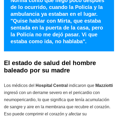
Norma contó que llegó poco después
de lo ocurrido, cuando la Policía y la
ambulancia ya estaban en el lugar.
"Quise hablar con Mirta, que estaba
sentada en la puerta de la casa, pero
la Policía no me dejó pasar. Vi que
estaba como ida, no hablaba".
El estado de salud del hombre
baleado por su madre
Los médicos del
Hospital Central
indicaron que
Mazziotti
ingresó con un derrame severo en el pericardio con
neumopericardio, lo que significa que tenía acumulación
de sangre y aire en la membrana que recubre el corazón.
Eso puede comprimir el corazón y afectar su