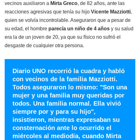
vecinos auxiliaron a
Mirta Greco
, de 82 años, ante las
reacciones agresivas que tenía su hijo
Vicente Mazziotti
,
quien se volvía incontrolable. Aseguraron que a pesar de
su edad, el hombre
parecía un niño de 4 años
y su salud
era la de un joven de 20, ya que su físico no sufrió el
desgaste de cualquier otra persona.
Diario UNO recorrió la cuadra y habló
con vecinos de la familia Mazziotti.
Todos aseguraron lo mismo: "Son una
mujer y una familia muy queridas por
todos. Una familia normal. Ella vivió
siempre por y para su hijo",
insistieron, mientras expresaban su
consternación ante lo ocurrido el
miércoles al mediodía, cuando Mirta