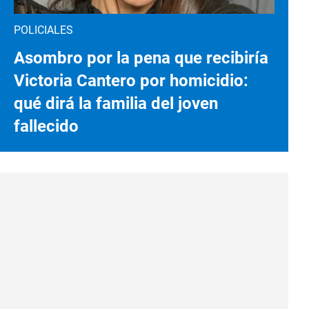
POLICIALES
Asombro por la pena que recibiría
Victoria Cantero por homicidio:
qué dirá la familia del joven
fallecido