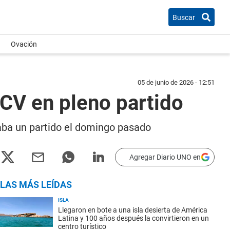
Buscar
Ovación
05 de junio de 2026 - 12:51
ACV en pleno partido
utaba un partido el domingo pasado
Agregar Diario UNO en
LAS MÁS LEÍDAS
ISLA
Llegaron en bote a una isla desierta de América
Latina y 100 años después la convirtieron en un
centro turístico