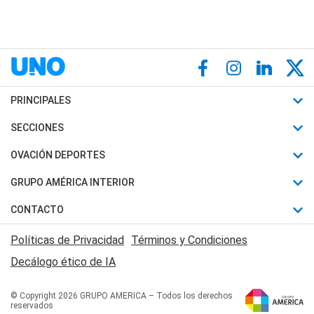
PRINCIPALES
Últimas Noticias
SECCIONES
Política
Horóscopo
OVACIÓN DEPORTES
Sociedad
Motores
Fútbol
GRUPO AMÉRICA INTERIOR
Policiales
Recetas
Mundial
Canal 7 en Vivo
CONTACTO
Judiciales
Trucos caseros
Automovilismo
Radio Nihuil
Acerca de Nosotros
Economia
Políticas de Privacidad
Términos y Condiciones
Series y Películas
Rugby
FM UNA
Contactanos
Decálogo ético de IA
Edictos y Solicitadas
Tenis
Radio Brava
Newsletter
Básquet
© Copyright 2026 GRUPO AMERICA – Todos los derechos
San Juan 8
reservados