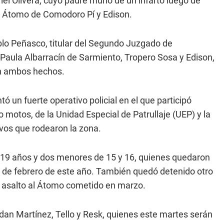
iel Olivera, cuyo padre murió de un infarto luego de
do Átomo de Comodoro Pí y Edison.
blo Peñasco, titular del Segundo Juzgado de
s Paula Albarracín de Sarmiento, Tropero Sosa y Edison,
on ambos hechos.
ó un fuerte operativo policial en el que participó
motos, de la Unidad Especial de Patrullaje (UEP) y la
ivos que rodearon la zona.
 19 años y dos menores de 15 y 16, quienes quedaron
 14 de febrero de este año. También quedó detenido otro
el asalto al Átomo cometido en marzo.
dan Martínez, Tello y Resk, quienes este martes serán