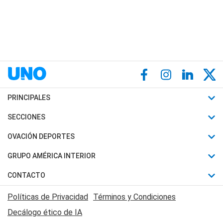
PRINCIPALES
Últimas Noticias
SECCIONES
Política
Horóscopo
OVACIÓN DEPORTES
Sociedad
Motores
Fútbol
GRUPO AMÉRICA INTERIOR
Policiales
Recetas
Mundial
Canal 7 en Vivo
CONTACTO
Judiciales
Trucos caseros
Automovilismo
Radio Nihuil
Acerca de Nosotros
Economia
Políticas de Privacidad
Términos y Condiciones
Series y Películas
Rugby
FM UNA
Contactanos
Decálogo ético de IA
Edictos y Solicitadas
Tenis
Radio Brava