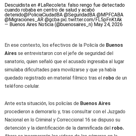
Descuidista en
#LaRecoleta
: falso rengo fue detectado
cuando robaba en centro de salud y acabó
detenido
@PoliciaCiudadBA
@SeguridadBA
@MPFCABA
@Migraciones_AR
@gcba
pic.twitter.com/FL5pFnKtAk
— Buenos Aires Noticia (@buenosaires_n)
May 24, 2026
En ese contexto, los efectivos de la Policía de
Buenos
Aires
se entrevistaron con el jefe de seguridad del
sanatorio, quien señaló que el acusado ingresaba al lugar
simulaba dificultades para movilizarse y que ya había
quedado registrado en material fílmico tras el
robo
de un
teléfono celular.
Ante esta situación, los policías de
Buenos Aires
procedieron a demorarlo y, tras consultar con el Juzgado
Nacional en lo Criminal y Correccional 16 se dispuso su
detención y la identificación de la damnificada del
robo.