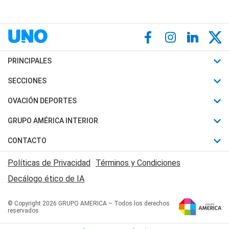
PRINCIPALES
Últimas Noticias
SECCIONES
Política
Horóscopo
OVACIÓN DEPORTES
Sociedad
Motores
Fútbol
GRUPO AMÉRICA INTERIOR
Policiales
Recetas
Mundial
Canal 7 en Vivo
CONTACTO
Judiciales
Trucos caseros
Automovilismo
Radio Nihuil
Acerca de Nosotros
Economia
Políticas de Privacidad
Términos y Condiciones
Series y Películas
Rugby
FM UNA
Contactanos
Decálogo ético de IA
Edictos y Solicitadas
Tenis
Radio Brava
Newsletter
Básquet
© Copyright 2026 GRUPO AMERICA – Todos los derechos
San Juan 8
reservados
Boxeo