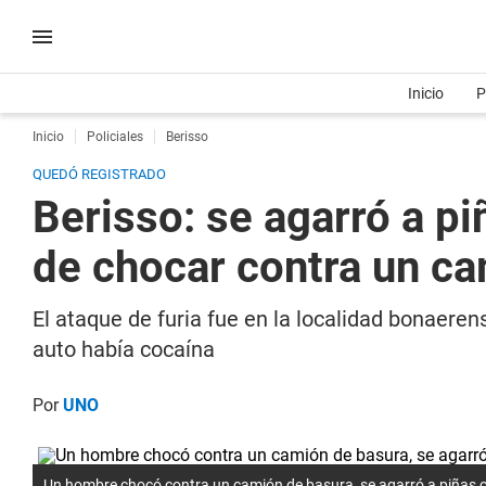
Inicio
P
Inicio
Policiales
Berisso
QUEDÓ REGISTRADO
Berisso: se agarró a pi
de chocar contra un c
El ataque de furia fue en la localidad bonaere
auto había cocaína
Por
UNO
Un hombre chocó contra un camión de basura, se agarró a piñas con