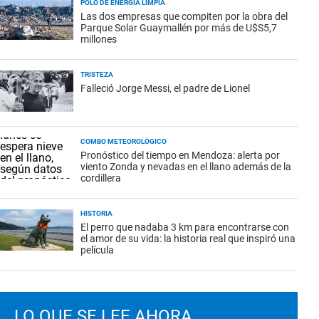
POLO DE ENERGÍA LIMPIA
Las dos empresas que compiten por la obra del
Parque Solar Guaymallén por más de U$S5,7
millones
TRISTEZA
Falleció Jorge Messi, el padre de Lionel
COMBO METEOROLÓGICO
Pronóstico del tiempo en Mendoza: alerta por
viento Zonda y nevadas en el llano además de la
cordillera
HISTORIA
El perro que nadaba 3 km para encontrarse con
el amor de su vida: la historia real que inspiró una
película
LO QUE SE LEE AHORA