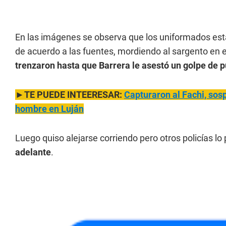
En las imágenes se observa que los uniformados esta
de acuerdo a las fuentes, mordiendo al sargento en 
trenzaron hasta que Barrera le asestó un golpe de pu
►TE PUEDE
INT
EERESAR:
Capturaron al Fachi, sos
hombre en Luján
Luego quiso alejarse corriendo pero otros policías lo
adelante
.