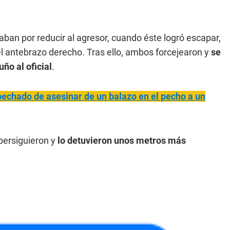
ban por reducir al agresor, cuando éste logró escapar,
el antebrazo derecho. Tras ello, ambos forcejearon y
se
ño al oficial
.
pechado de asesinar de un balazo en el pecho a un
 persiguieron y
lo detuvieron unos metros más