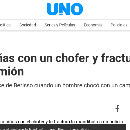
olítica
Sociedad
Series y Películas
Economia
Policiales
ñas con un chofer y fractu
amión
nse de Berisso cuando un hombre chocó con un cami
 el chofer y le fracturó la mandíbula a un policía.