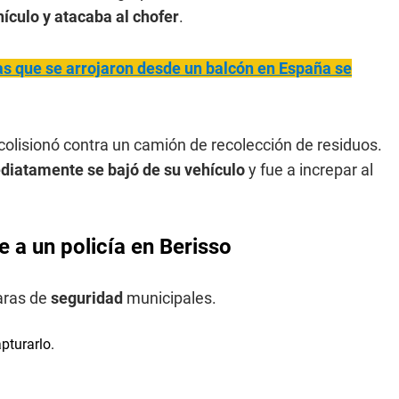
ículo y atacaba al chofer
.
s que se arrojaron desde un balcón en España se
 colisionó contra un camión de recolección de residuos.
diatamente se bajó de su vehículo
y fue a increpar al
e a un policía en Berisso
aras de
seguridad
municipales.