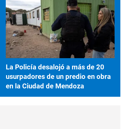
La Policía desalojó a más de 20
usurpadores de un predio en obra
en la Ciudad de Mendoza