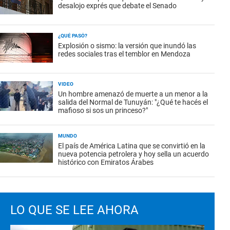
desalojo exprés que debate el Senado
¿QUÉ PASÓ?
Explosión o sismo: la versión que inundó las
redes sociales tras el temblor en Mendoza
VIDEO
Un hombre amenazó de muerte a un menor a la
salida del Normal de Tunuyán: "¿Qué te hacés el
mafioso si sos un princeso?"
MUNDO
El país de América Latina que se convirtió en la
nueva potencia petrolera y hoy sella un acuerdo
histórico con Emiratos Árabes
LO QUE SE LEE AHORA