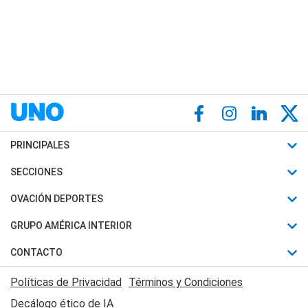
PRINCIPALES
Últimas Noticias
SECCIONES
Política
Horóscopo
OVACIÓN DEPORTES
Sociedad
Motores
Fútbol
GRUPO AMÉRICA INTERIOR
Policiales
Recetas
Mundial
Canal 7 en Vivo
CONTACTO
Judiciales
Trucos caseros
Automovilismo
Radio Nihuil
Acerca de Nosotros
Economia
Políticas de Privacidad
Términos y Condiciones
Series y Películas
Rugby
FM UNA
Contactanos
Decálogo ético de IA